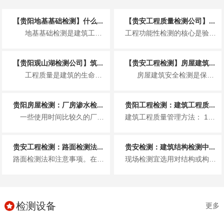
【贵阳地基基础检测】什么...
【贵安工程质量检测公司】...
地基基础检测是建筑工程开工与施工过程中的关键技术环节，主要针对建筑物底部的地基...
工程功能性检测的核心是验证建筑各系统是否满足设计使用要求，流程需按系统分类推进，且需遵循 “准备→检测→记录→评定→整改...
【贵阳观山湖检测公司】筑...
【贵安工程检测】房屋建筑...
工程质量是建筑的生命线，而工程质量检测则是守护这条生命线的关键防线。从高楼大厦...
房屋建筑安全检测是保障建筑使用寿命、防范安全事故的关键环节，其内容覆盖建筑从结...
贵阳房屋检测：厂房渗水检...
贵阳工程检测：建筑工程质...
一些使用时间比较久的厂房容易出现漏水情况，尤其是钢结构多采用彩钢板，这种材料耐腐性较差，长期受风雨雪侵袭，容易生锈，在...
建筑工程质量管理方法： 1、工程建设阶段的施工质量管理 这个过程中的质量管理包括：1）工序质量控制；2）质量...
贵安工程检测：路面检测法...
贵安检测：建筑结构检测中...
路面检测法和注意事项。在高速公路路面检测中，主要采用的无损检测技术包括图像技术、频谱分析技术、超声波无损检测技术和激光检...
现场检测宜选用对结构或构件无损伤的检测方法。当选用局部破损的取样检测方法或原位检测方法时，宜选择结构构件受力较小的部位，...
检测设备
更多